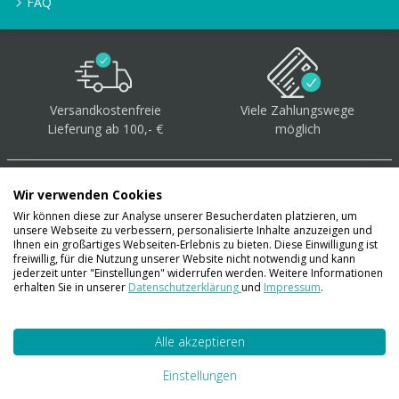
FAQ
Versandkostenfreie
Viele Zahlungswege
Lieferung ab 100,- €
möglich
Wir verwenden Cookies
Wir können diese zur Analyse unserer Besucherdaten platzieren, um
unsere Webseite zu verbessern, personalisierte Inhalte anzuzeigen und
Über 40.000 Artikel
auf
Ihnen ein großartiges Webseiten-Erlebnis zu bieten. Diese Einwilligung ist
freiwillig, für die Nutzung unserer Website nicht notwendig und kann
Lager
jederzeit unter "Einstellungen" widerrufen werden. Weitere Informationen
erhalten Sie in unserer
Datenschutzerklärung
und
Impressum
.
Alle akzeptieren
Account
Konto
Einstellungen
Merkzettel