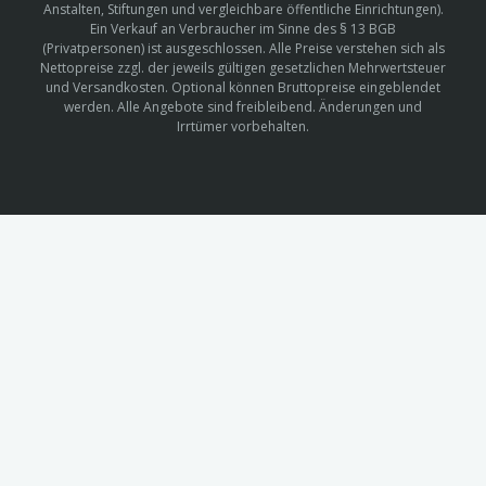
Anstalten, Stiftungen und vergleichbare öffentliche Einrichtungen).
Ein Verkauf an Verbraucher im Sinne des § 13 BGB
(Privatpersonen) ist ausgeschlossen. Alle Preise verstehen sich als
Nettopreise zzgl. der jeweils gültigen gesetzlichen Mehrwertsteuer
und Versandkosten. Optional können Bruttopreise eingeblendet
werden. Alle Angebote sind freibleibend. Änderungen und
Irrtümer vorbehalten.