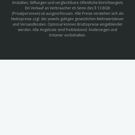
Anstalten, Stiftungen und vergleichbare öffentliche Einrichtungen).
Ein Verkauf an Verbraucher im Sinne des § 13 BGB
(Privatpersonen) ist ausgeschlossen. Alle Preise verstehen sich als
Nettopreise zzgl. der jeweils gültigen gesetzlichen Mehrwertsteuer
und Versandkosten. Optional können Bruttopreise eingeblendet
werden. Alle Angebote sind freibleibend. Änderungen und
Irrtümer vorbehalten.