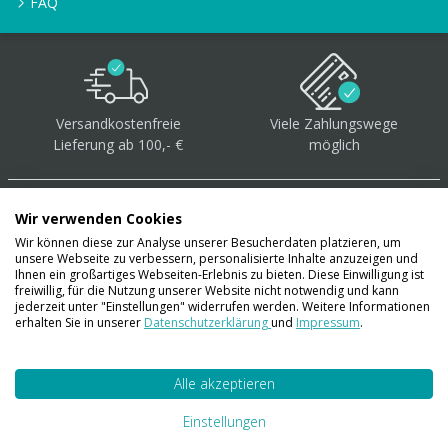
FAQ
Versandkostenfreie
Viele Zahlungswege
Lieferung ab 100,- €
möglich
Wir verwenden Cookies
Wir können diese zur Analyse unserer Besucherdaten platzieren, um
unsere Webseite zu verbessern, personalisierte Inhalte anzuzeigen und
Über 40.000 Artikel
auf
Ihnen ein großartiges Webseiten-Erlebnis zu bieten. Diese Einwilligung ist
freiwillig, für die Nutzung unserer Website nicht notwendig und kann
Lager
jederzeit unter "Einstellungen" widerrufen werden. Weitere Informationen
erhalten Sie in unserer
Datenschutzerklärung
und
Impressum
.
Alle akzeptieren
Account
Konto
Einstellungen
Merkzettel